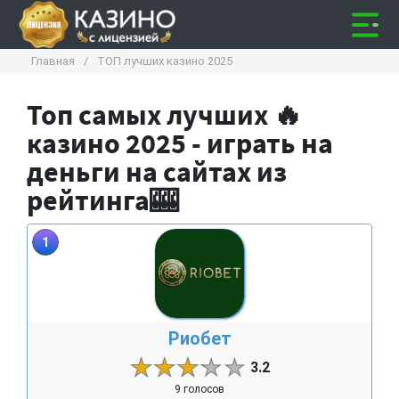
Главная
/
ТОП лучших казино 2025
Топ самых лучших 🔥
казино 2025 - играть на
деньги на сайтах из
рейтинга🎰
1
Риобет
3.2
9 голосов