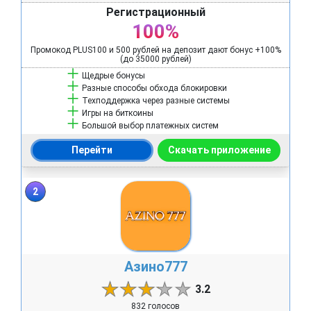
Регистрационный
100%
Промокод PLUS100 и 500 рублей на депозит дают бонус +100%
(до 35000 рублей)
Щедрые бонусы
Разные способы обхода блокировки
Техподдержка через разные системы
Игры на биткоины
Большой выбор платежных систем
Перейти
Скачать приложение
2
Азино777
3.2
832 голосов