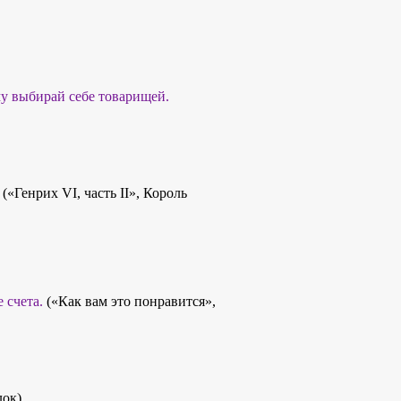
му выбирай себе товарищей.
.
(«Генрих VI, часть II», Король
 счета.
(«Как вам это понравится»,
лок)