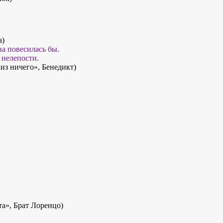
а)
ва повесилась бы.
 нелепости.
из ничего», Бенедикт)
а», Брат Лоренцо)