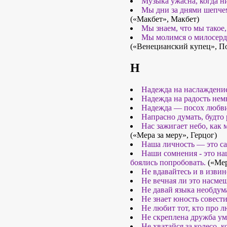
Музыка ужасна, когда ни
Мы дни за днями шепчем
(«Макбет», Макбет)
Мы знаем, что мы такое,
Мы молимся о милосерди
(«Венецианский купец», П
Н
Надежда на наслаждение
Надежда на радость нем
Надежда — посох любви
Напрасно думать, будто
Нас зажигает небо, как м
(«Мера за меру», Герцог)
Наша личность — это са
Наши сомнения - это на
боялись попробовать.
(«Мер
Не вдавайтесь и в извин
Не вечная ли это насме
Не давай языка необду
Не знает юность совести
Не любит тот, кто про л
Не скреплена дружба умо
Не хватайся за колесо, 