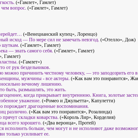
гкость.
(«Гамлет», Гамлет)
в чем вопрос.
(«Гамлет», Гамлет)
 перейдет…
(«Венецианский купец», Лоренцо)
ный исход — По мере сил не замечать невзгод.
(«Отелло», Дож)
о шуткам.
(«Гамлет», Гамлет)
ека — знать самого себя.
(«Гамлет», Гамлет)
, Гамлет)
властны.
(«Гамлет»)
то от рук бездельников.
ю можно причинить честному человеку, — это заподозрить его в
 женщины, мужчины - все актеры.
(«Как вам это понравится», Жа
вносильно вечному лишению.
это быть, размышлять, это жить.
агоценнее, когда прикрывает внутреннюю. Книга, золотые заст
собенное уважение.
(«Ромео и Джульетта», Капулетти)
го порождает драгоценные воспоминания.
лиц различно.
(«Как вам это понравится», Розалинда)
 прячут складки коварства.
(«Король Лир», Корделия)
ца всего хорошего.
(«Два веронца», Протей)
я исполнить больше, чем могут и не исполняют даже возможног
и только усиливает ее.