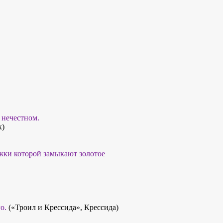
 нечестном.
к)
ежки которой замыкают золотое
о.
(«Троил и Крессида», Крессида)