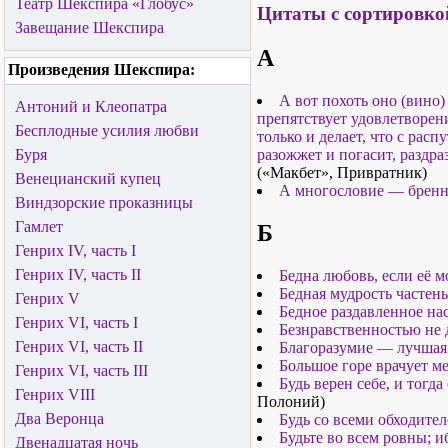
Театр Шекспира «Глобус»
Цитаты с сортировко
Завещание Шекспира
А
Произведения Шекспира:
А вот похоть оно (вино)
Антоний и Клеопатра
препятствует удовлетворен
Бесплодные усилия любви
только и делает, что с рас
Буря
разожжет и погасит, раздраз
(«Макбет», Привратник)
Венецианский купец
А многословие — бренн
Виндзорские проказницы
Гамлет
Б
Генрих IV, часть I
Генрих IV, часть II
Бедна любовь, если её 
Бедная мудрость частень
Генрих V
Бедное раздавленное на
Генрих VI, часть I
Безнравственностью не 
Генрих VI, часть II
Благоразумие — лучшая 
Большое горе врачует м
Генрих VI, часть III
Будь верен себе, и тогд
Генрих VIII
Полоний)
Два Веронца
Будь со всеми обходител
Будьте во всем ровны; и
Двенадцатая ночь