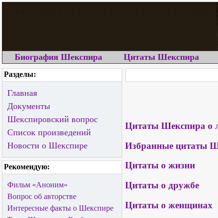
Биография Шекспира
Цитаты Шекспира
Разделы:
Главная
Документы
Шекспировский вопрос
Цитаты Шекспира о 
Список произведений
Избранные цитаты Ш
Новости о Шекспире
Цитаты о жизни
Рекомендую:
Цитаты о дружбе
Фильм «Аноним»
Вопрос об авторстве
Цитаты о женщинах
Интересные факты о Шекспире