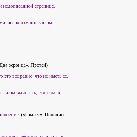
й недописанной странице.
к милосердным поступкам.
Два веронца», Протей)
о это все равно, что не иметь ее.
огли бы выиграть, если бы не
полнение.
(«Гамлет», Полоний)
ерх идет, держись за него: сам