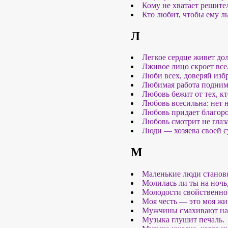
Кому не хватает решите
Кто любит, чтобы ему ль
Л
Легкое сердце живет дол
Лживое лицо скроет все,
Люби всех, доверяй избр
Любимая работа поднима
Любовь бежит от тех, кт
Любовь всесильна: нет 
Любовь придает благоро
Любовь смотрит не глаз
Люди — хозяева своей с
М
Маленькие люди становя
Молилась ли ты на ночь
Молодости свойственно
Моя честь — это моя жиз
Мужчины смахивают на а
Музыка глушит печаль.