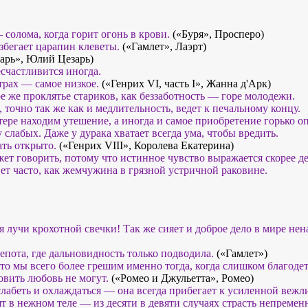
солома, когда горит огонь в крови.
(«Буря», Просперо)
збегает царапин клеветы.
(«Гамлет», Лаэрт)
рь», Юлий Цезарь)
счастливится иногда.
трах — самое низкое.
(«Генрих VI, часть I», Жанна д'Арк)
е же проклятье стариков, как беззаботность — горе молодежи.
точно так же как и медлительность, ведет к печальному концу.
тере находим утешение, а иногда и самое приобретение горько о
 слабых. Даже у дурака хватает всегда ума, чтобы вредить.
ть открыто.
(«Генрих VIII», Королева Екатерина)
ет говорить, потому что истинное чувство выражается скорее де
ет часто, как жемчужина в грязной устричной раковине.
 лучи крохотной свечки! Так же сияет и доброе дело в мире нена
лепота, где дальновидность только подводила.
(«Гамлет»)
что мы всего более грешим именно тогда, когда слишком благоде
вить любовь не могут.
(«Ромео и Джульетта», Ромео)
слабеть и охлаждаться — она всегда прибегает к усиленной вежл
ят в нежном теле — из десяти в девяти случаях страсть непремен