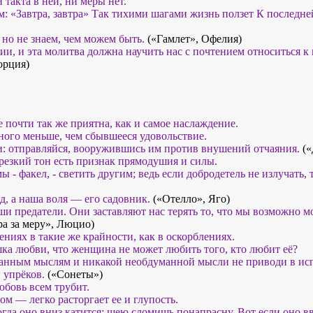
 такта в ней, ни меры нет.
: «Завтра, завтра» Так тихими шагами жизнь ползет К последне
 но не знаем, чем можем быть.
(«Гамлет», Офелия)
и, и эта молитва должна научить нас с почтением относиться 
орция)
 почти так же приятна, как и самое наслаждение.
ного меньше, чем сбывшееся удовольствие.
: отправляйся, вооружившись им против внушений отчаяния.
(«
 резкий тон есть признак прямодушия и силы.
ы - факел, - светить другим; ведь если добродетель не излучать, т
д, а наша воля — его садовник.
(«Отелло», Яго)
ши предатели. Они заставляют нас терять то, что мы возможно м
а за меру», Люцио)
ениях в такие же крайности, как в оскорблениях.
шка любви, что женщина не может любить того, кто любит её?
манным мыслям и никакой необдуманной мысли не приводи в ис
 упрёков.
(«Сонеты»)
юбовь всем трубит.
м — легко расторгает ее и глупость.
когда оно вниз катится: шею сломишь понапрасну. Вот если оно вв