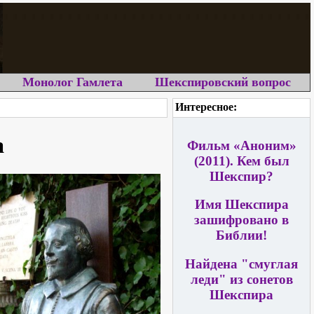
Монолог Гамлета
Шекспировский вопрос
Интересное:
а
Фильм «Аноним»
(2011). Кем был
Шекспир?
Имя Шекспира
зашифровано в
Библии!
Найдена "смуглая
леди" из сонетов
Шекспира