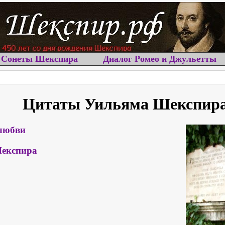
Сонеты Шекспира
Диалог Ромео и Джульетты
Цитаты Уильяма Шекспир
любви
експира