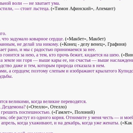
льной воли — не хватает ума.
стили, — стоит льстеца.
(«Тимон Афинский», Апемант)
го.
 что задумало коварное сердце.
(«Макбет», Макбет)
анным, не делай зла никому.
(«Конец - делу венец», Графиня)
ет рано, и мы с радостью принимаемся за нее.
о гонится за нею, а тем, кто прочь бежит, кидается на шею.
(«Вин
на земле ни горя — выше кары ее, ни счастья — выше наслажден
дство даже и тем, которым природа отказала в нем.
ами, а сердцем; поэтому слепым и изображают крылатого Купидо
удьбы.
тся великими, когда великие переводятся.
, Дездемона?
(«Отелло», Отелло)
 грешить поспешностью.
(«Гамлет», Полоний)
нь; обе растут из одного корня. Отнимите у меня честь — и мое
прель, когда ухаживают, и на декабрь, когда уже женаты.
(«Как 