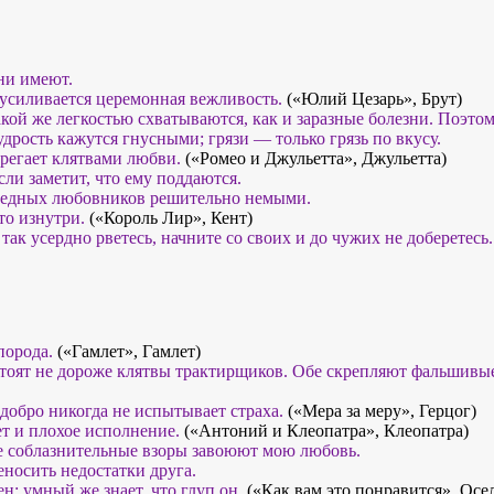
они имеют.
 усиливается церемонная вежливость.
(«Юлий Цезарь», Брут)
акой же легкостью схватываются, как и заразные болезни. Поэто
дрость кажутся гнусными; грязи — только грязь по вкусу.
регает клятвами любви.
(«Ромео и Джульетта», Джульетта)
если заметит, что ему поддаются.
 бедных любовников решительно немыми.
то изнутри.
(«Король Лир», Кент)
так усердно рветесь, начните со своих и до чужих не доберетесь
порода.
(«Гамлет», Гамлет)
оят не дороже клятвы трактирщиков. Обе скрепляют фальшивые
добро никогда не испытывает страха.
(«Мера за меру», Герцог)
т и плохое исполнение.
(«Антоний и Клеопатра», Клеопатра)
е соблазнительные взоры завоюют мою любовь.
еносить недостатки друга.
ен; умный же знает, что глуп он.
(«Как вам это понравится», Осе