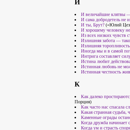
И
И величайшие клятвы — 
И сама добродетель не и
И ты, Брут?
(«Юлий Цеза
И хорошему человеку не
Из всех низких чувств с
Излишняя забота — тако
Излишняя торопливость, 
Иногда мы и в самой по
Интрига составляет силу
Истина любит действова
Истинная любовь не мож
Истинная честность жив
К
Как далеко простираются
Порция)
Как часто нас спасала с
Какая странная судьба, 
Каменные ограды остано
Когда дружба начинает 
Когда ум и страсть спор