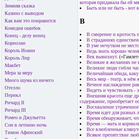
которая придавала бы ей мя
Зимняя сказка
Быть или не быть - вот 
Казино с выводом
В
Как вам это понравится
Комедия ошибок
В смирение и кротость
Конец - делу венец
В страданиях единствен
Кориолан
В уме нечутком не мест
Король Иоанн
Ведь знать хорошо челов
Век вывихнут.
(«Гамлет»
Король Лир
Великие в желаниях не 
Макбет
Великие люди гибли час
Мера за меру
Величайшая обида, каку
Весь мир - театр, в нём
Много шума из ничего
Вечное наслаждение ра
Отелло
Видеть и чувствовать - 
Перикл
Внешняя красота еще др
содержание, приобретает о
Ричард II
Восхваление утраченно
Ричард III
Время идет для разных 
Ромео и Джульетта
Время обнаруживает, что
Время — мать и кормили
Сон в летнюю ночь
Все влюбленные клянутс
Тимон Афинский
Всякое препятствие любв