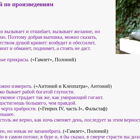
й по произведениям
 и вызывает и отшибает, вызывает желание, но
ию. Поэтому добрая выпивка, можно сказать,
путством душой кривит: возбудит и обессилит,
нит и обманет, поднимет, а стоять не даст.
ые прикрасы.
(«Гамлет», Полоний)
можно измерить.
(«Антоний и Клеопатра», Антоний)
ко бывает рабой богатой глупости.
секомое страдает так же, как умирающий гигант.
достигнешь большего, чем правдой.
черта храбрости.
(«Генрих IV, часть I», Фальстаф)
еньшее.
а столь же верно, как ночь сменяет день, последует за этим верно
ен, но никак не запанибрата.
(«Гамлет», Полоний)
бо в самом потоке, в буре и, я бы сказал, в смерче страсти вы до