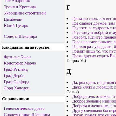
Тит Андроник
Г
Троил и Крессида
Укрощение строптивой
Где мало слов, там вес 
Цимбелин
Где слабеет дружба, там
Юлий Цезарь
Глупость и мудрость с т
Гнусному и доброта и му
Сонеты Шекспира
Говорят, Юпитер пренеб
Горе налегает сильнее, 
Горькая разлука делает
Кандидаты на авторство:
Гремит лишь то, что пус
Грехи других судить Вы 
Фрэнсис Бэкон
Генрих VI)
Кристофер Марло
Граф Рэтленд
Д
Граф Дерби
Граф Оксфорд
Да, род один, но разная 
Даже клятвы любящих ст
Лорд Хансдон
Селия)
Добродетель отважна, и 
Справочники:
Доброе желание извиняе
Доброта в женщине, а н
Генеалогическое древо
Другу следовало бы пер
Современники Шекспира
Дурак думает, что он ум