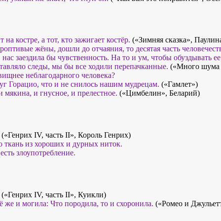
т на костре, а тот, кто зажигает костёр.
(«Зимняя сказка», Паулин
строптивые жёны, дошли до отчаяния, то десятая часть человечест
 нас заездила бы чувственность. На то и ум, чтобы обуздывать ее
ставляло следы, мы бы все ходили перепачканные.
(«Много шума 
овищнее неблагодарного человека?
руг Горацио, что и не снилось нашим мудрецам.
(«Гамлет»)
и мякина, и гнусное, и прелестное.
(«Цимбелин», Беларий)
(«Генрих IV, часть II», Король Генрих)
о ткань из хороших и дурных ниток.
есть злоупотребление.
(«Генрих IV, часть II», Куикли)
её же и могила: Что породила, то и схоронила.
(«Ромео и Джульетт