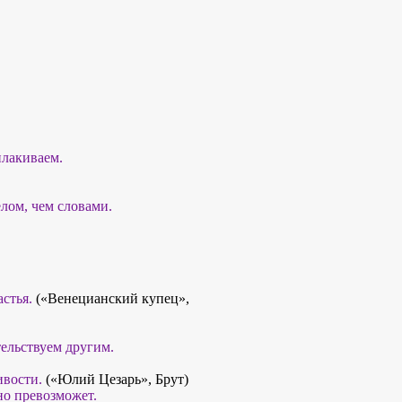
плакиваем.
лом, чем словами.
стья.
(«Венецианский купец»,
тельствуем другим.
ивости.
(«Юлий Цезарь», Брут)
но превозможет.