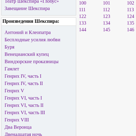
Театр Шекспира «Глобус»
100
101
102
Завещание Шекспира
111
112
113
122
123
124
Произведения Шекспира:
133
134
135
144
145
146
Антоний и Клеопатра
Бесплодные усилия любви
Буря
Венецианский купец
Виндзорские проказницы
Гамлет
Генрих IV, часть I
Генрих IV, часть II
Генрих V
Генрих VI, часть I
Генрих VI, часть II
Генрих VI, часть III
Генрих VIII
Два Веронца
Двенадцатая ночь