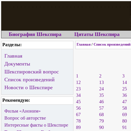
Биография Шекспира
Цитаты Шекспира
Разделы:
Главная
/
Список произведений
Главная
Документы
Шекспировский вопрос
1
2
3
Список произведений
12
13
14
Новости о Шекспире
23
24
25
34
35
36
Рекомендую:
45
46
47
56
57
58
Фильм «Аноним»
67
68
69
Вопрос об авторстве
78
79
80
Интересные факты о Шекспире
89
90
91