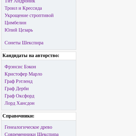
Тит Андроник
Троил и Крессида
Укрощение строптивой
Цимбелин
Юлий Цезарь
Сонеты Шекспира
Кандидаты на авторство:
Фрэнсис Бэкон
Кристофер Марло
Граф Рэтленд
Граф Дерби
Граф Оксфорд
Лорд Хансдон
Справочники:
Генеалогическое древо
Современники Шекспира