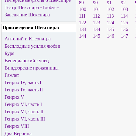
Интересные факты о Шекспире
89
90
91
92
Театр Шекспира «Глобус»
100
101
102
103
Завещание Шекспира
111
112
113
114
122
123
124
125
Произведения Шекспира:
133
134
135
136
144
145
146
147
Антоний и Клеопатра
Бесплодные усилия любви
Буря
Венецианский купец
Виндзорские проказницы
Гамлет
Генрих IV, часть I
Генрих IV, часть II
Генрих V
Генрих VI, часть I
Генрих VI, часть II
Генрих VI, часть III
Генрих VIII
Два Веронца