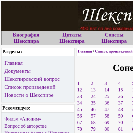
Биография
Цитаты
Сонеты
Шекспира
Шекспира
Шекспира
Разделы:
Главная
/
Список произведений
Главная
Сон
Документы
Шекспировский вопрос
1
2
3
4
Список произведений
12
13
14
15
Новости о Шекспире
23
24
25
26
34
35
36
37
Рекомендую:
45
46
47
48
56
57
58
59
Фильм «Аноним»
67
68
69
70
Вопрос об авторстве
78
79
80
81