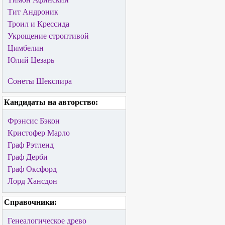
Тит Андроник
Троил и Крессида
Укрощение строптивой
Цимбелин
Юлий Цезарь
Сонеты Шекспира
Кандидаты на авторство:
Фрэнсис Бэкон
Кристофер Марло
Граф Рэтленд
Граф Дерби
Граф Оксфорд
Лорд Хансдон
Справочники:
Генеалогическое древо