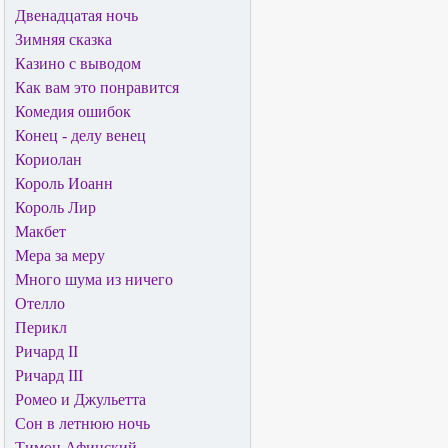
Двенадцатая ночь
Зимняя сказка
Казино с выводом
Как вам это понравится
Комедия ошибок
Конец - делу венец
Кориолан
Король Иоанн
Король Лир
Макбет
Мера за меру
Много шума из ничего
Отелло
Перикл
Ричард II
Ричард III
Ромео и Джульетта
Сон в летнюю ночь
Тимон Афинский