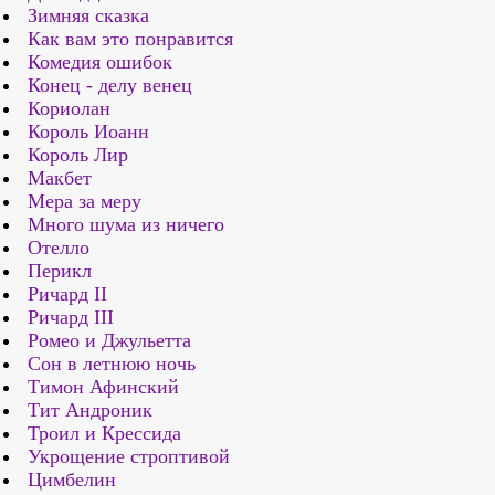
Зимняя сказка
Как вам это понравится
Комедия ошибок
Конец - делу венец
Кориолан
Король Иоанн
Король Лир
Макбет
Мера за меру
Много шума из ничего
Отелло
Перикл
Ричард II
Ричард III
Ромео и Джульетта
Сон в летнюю ночь
Тимон Афинский
Тит Андроник
Троил и Крессида
Укрощение строптивой
Цимбелин