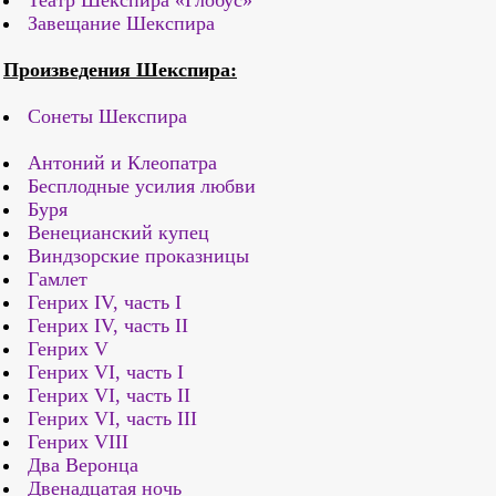
Театр Шекспира «Глобус»
Завещание Шекспира
Произведения Шекспира:
Сонеты Шекспира
Антоний и Клеопатра
Бесплодные усилия любви
Буря
Венецианский купец
Виндзорские проказницы
Гамлет
Генрих IV, часть I
Генрих IV, часть II
Генрих V
Генрих VI, часть I
Генрих VI, часть II
Генрих VI, часть III
Генрих VIII
Два Веронца
Двенадцатая ночь